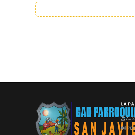
LA P
Auto
PD