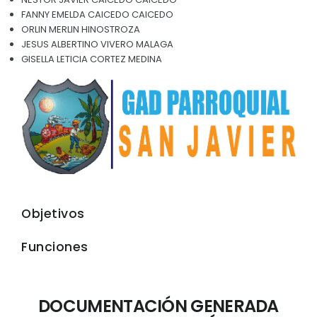
FANNY EMELDA CAICEDO CAICEDO
Convocatorias
ORLIN MERLIN HINOSTROZA
GESTIÓN ADMINISTRATIVA
JESUS ALBERTINO VIVERO MALAGA
GISELLA LETICIA CORTEZ MEDINA
Plan de desarrollo y Ordenamiento Territorial - PD
Plan Anual Contratación - PAC
Plan Operativo Anual - POA
Convenios Institucionales
PRESUPUESTO: EJECUCIÓN Y REPORTES
Cédulas presupuestarias y balances
Objetivos
Procesos de contratación
Funciones
Ejecución Presupuestaria
Obras y proyectos
DOCUMENTACIÓN GENERADA