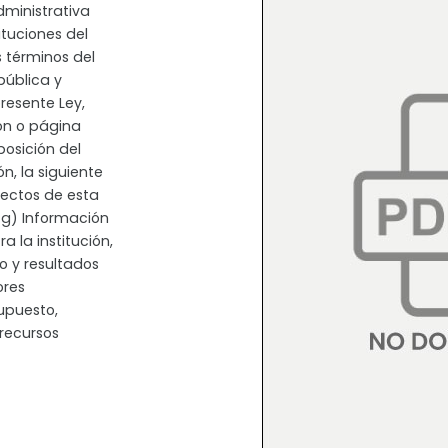
dministrativa
ituciones del
 términos del
epública y
resente Ley,
ión o página
posición del
n, la siguiente
ectos de esta
: g) Información
a la institución,
o y resultados
ores
upuesto,
 recursos