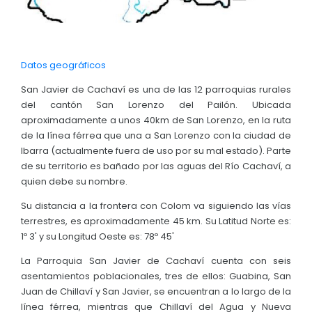
Convocatorias
GESTIÓN ADMINISTRATIVA
Datos geográficos
Plan de desarrollo y Ordenamiento Territorial - PD
San Javier de Cachaví es una de las 12 parroquias rurales
Plan Anual Contratación - PAC
del cantón San Lorenzo del Pailón. Ubicada
aproximadamente a unos 40km de San Lorenzo, en la ruta
Plan Operativo Anual - POA
de la línea férrea que una a San Lorenzo con la ciudad de
Convenios Institucionales
Ibarra (actualmente fuera de uso por su mal estado). Parte
de su territorio es bañado por las aguas del Río Cachaví, a
PRESUPUESTO: EJECUCIÓN Y REPORTES
quien debe su nombre.
Cédulas presupuestarias y balances
Su distancia a la frontera con Colom va siguiendo las vías
terrestres, es aproximadamente 45 km. Su Latitud Norte es:
Procesos de contratación
1º 3' y su Longitud Oeste es: 78º 45'
Ejecución Presupuestaria
La Parroquia San Javier de Cachaví cuenta con seis
Obras y proyectos
asentamientos poblacionales, tres de ellos: Guabina, San
Juan de Chillaví y San Javier, se encuentran a lo largo de la
línea férrea, mientras que Chillaví del Agua y Nueva